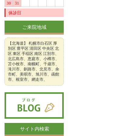
30
31
休診日
ご来院地域
【北海道】 札幌市白石区 厚
別区 豊平区 清田区 中央区 北
区 東区 手稲区 南区 江別市、
北広島市、恵庭市、小樽市、
苫小牧市、南幌町、千歳市、
滝川市、釧路市、北見市、余
市町、美唄市、旭川市、函館
市、根室市、網走市、
サイト内検索