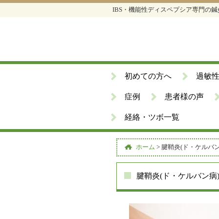
IBS・機能性ディスペプシア専門の
初めての方へ
過敏
症例
患者様の声
経絡・ツボ一覧
ホーム
>
腱鞘炎(ド・ケルバ
腱鞘炎(ド・ケルバン病