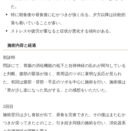
た。
特に朝食後や昼食後にむかつきが強く出る。夕方以降は比較的
落ち着いていることが多い。
ストレスや疲労が重なると症状が悪化する傾向がある。
施術内容と経過
初診時
問診にて、胃腸の消化機能の低下と自律神経の乱れが関与している
と判断。腹部の緊張が強く、胃周辺のツボに著明な反応が見られ
た。初回は腹部・背部・手足のツボを中心に施術を行い、施術後は
「胃が少し楽になった気がする」との感想をいただいた。
2回目
施術翌日は少し食欲が出て、昼食を完食できた。その後はまたむか
つきが戻ってきたとのこと。引き続き同様の施術を行い、消化器系
と自律神経の調整を図る。