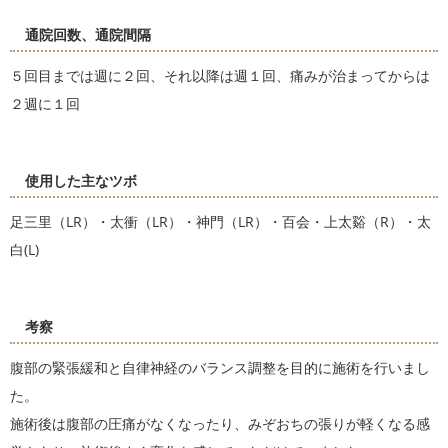
通院回数、通院間隔
５回目までは週に２回、それ以降は週１回、痛みが治まってからは
２週に１回
使用した主なツボ
足三里（LR）・太衝（LR）・神門（LR）・百会・上太谿（R）・太
白(L)
考察
腹部の緊張緩和と自律神経のバランス調整を目的に施術を行いまし
た。
施術後は腹部の圧痛がなくなったり、みぞおちの張りが軽くなる感