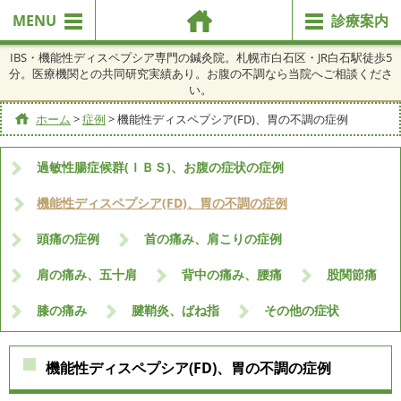
MENU
診療案内
IBS・機能性ディスペプシア専門の鍼灸院。札幌市白石区・JR白石駅徒歩5
分。医療機関との共同研究実績あり。お腹の不調なら当院へご相談くださ
い。
ホーム
>
症例
>
機能性ディスペプシア(FD)、胃の不調の症例
過敏性腸症候群(ＩＢＳ)、お腹の症状の症例
機能性ディスペプシア(FD)、胃の不調の症例
頭痛の症例
首の痛み、肩こりの症例
肩の痛み、五十肩
背中の痛み、腰痛
股関節痛
膝の痛み
腱鞘炎、ばね指
その他の症状
機能性ディスペプシア(FD)、胃の不調の症例