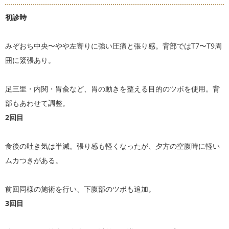
初診時
みぞおち中央〜やや左寄りに強い圧痛と張り感。背部ではT7〜T9周
囲に緊張あり。
足三里・内関・胃兪など、胃の動きを整える目的のツボを使用。背
部もあわせて調整。
2回目
食後の吐き気は半減。張り感も軽くなったが、夕方の空腹時に軽い
ムカつきがある。
前回同様の施術を行い、下腹部のツボも追加。
3回目