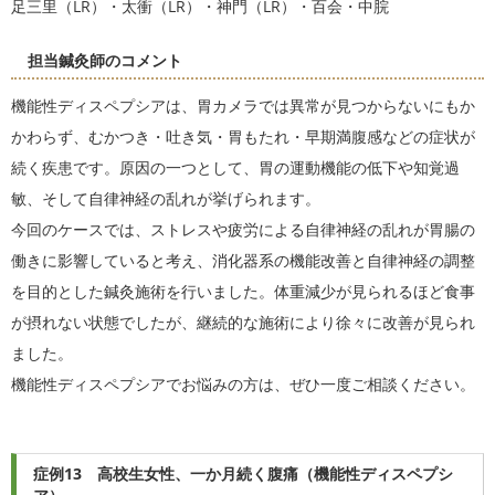
足三里（LR）・太衝（LR）・神門（LR）・百会・中脘
担当鍼灸師のコメント
機能性ディスペプシアは、胃カメラでは異常が見つからないにもか
かわらず、むかつき・吐き気・胃もたれ・早期満腹感などの症状が
続く疾患です。原因の一つとして、胃の運動機能の低下や知覚過
敏、そして自律神経の乱れが挙げられます。
今回のケースでは、ストレスや疲労による自律神経の乱れが胃腸の
働きに影響していると考え、消化器系の機能改善と自律神経の調整
を目的とした鍼灸施術を行いました。体重減少が見られるほど食事
が摂れない状態でしたが、継続的な施術により徐々に改善が見られ
ました。
機能性ディスペプシアでお悩みの方は、ぜひ一度ご相談ください。
症例13 高校生女性、一か月続く腹痛（機能性ディスペプシ