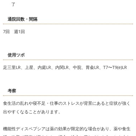
了
通院回数・間隔
7回 週1回
使用ツボ
足三里LR、上星、内庭LR、内関LR、中脘、胃兪LR、T7〜T9(e)LR
考察
食生活の乱れや寝不足・仕事のストレスが背景にあると症状が強く
出やすくなることがあります。
機能性ディスペプシアは薬の効果が限定的な場合があり、薬や食生