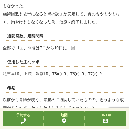
もなかった。
施術回数も後半になると胃の調子が安定して、胃のもやもやもな
く、胸やけもしなくなった為、治療を終了しました。
通院回数、通院間隔
全部で11回、間隔は7日から10日に一回
使用した主なツボ
足三里LR、上脘、温溜LR、T5(e)LR、T6(e)LR、T7(e)LR
考察
以前から胃腸が弱く、胃腸科に通院していたものの、思うような改
善がみられず、だましだまし生活してきたとのこと。
予約する
地図
LINE＠
今回症状が悪化し、鍼灸治療を受けたいと思いご予約いただいた患
者様でした。