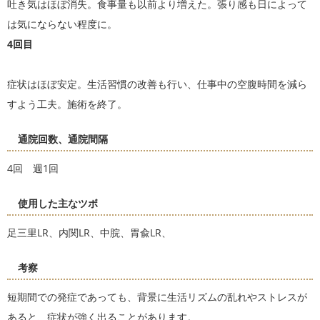
吐き気はほぼ消失。食事量も以前より増えた。張り感も日によって
は気にならない程度に。
4回目
症状はほぼ安定。生活習慣の改善も行い、仕事中の空腹時間を減ら
すよう工夫。施術を終了。
通院回数、通院間隔
4回 週1回
使用した主なツボ
足三里LR、内関LR、中脘、胃兪LR、
考察
短期間での発症であっても、背景に生活リズムの乱れやストレスが
あると、症状が強く出ることがあります。