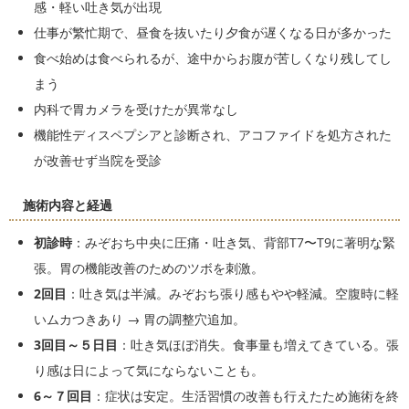
感・軽い吐き気が出現
仕事が繁忙期で、昼食を抜いたり夕食が遅くなる日が多かった
食べ始めは食べられるが、途中からお腹が苦しくなり残してし
まう
内科で胃カメラを受けたが異常なし
機能性ディスペプシアと診断され、アコファイドを処方された
が改善せず当院を受診
施術内容と経過
初診時
：みぞおち中央に圧痛・吐き気、背部T7〜T9に著明な緊
張。胃の機能改善のためのツボを刺激。
2回目
：吐き気は半減。みぞおち張り感もやや軽減。空腹時に軽
いムカつきあり → 胃の調整穴追加。
3回目～５日目
：吐き気ほぼ消失。食事量も増えてきている。張
り感は日によって気にならないことも。
6～７回目
：症状は安定。生活習慣の改善も行えたため施術を終