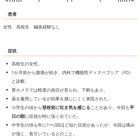
患者
女性 高校生 鍼灸経験なし
症状
高校生の女性。
1か月前から腹痛が続き、内科で機能性ディスペプシア（FD）
と診断。
胃カメラでは軽度の炎症が見られ、下痢もあり。
薬を服用しているが効果を感じにくく来院された。
小学生の頃から
登校前に吐き気を感じる
ことがあり、今回も
平
日の朝
に症状が特に強く出ていた。
中学生の頃も年に1〜2回ほど似た症状があったが、今回は痛み
が強く、長引いているとのこと。