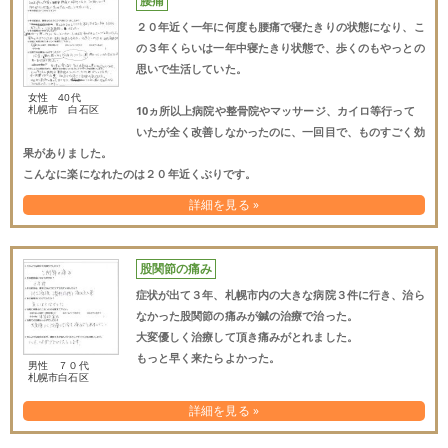
腰痛
２０年近く一年に何度も腰痛で寝たきりの状態になり、こ
の３年くらいは一年中寝たきり状態で、歩くのもやっとの
思いで生活していた。
女性 40代
札幌市 白石区
10ヵ所以上病院や整骨院やマッサージ、カイロ等行って
いたが全く改善しなかったのに、一回目で、ものすごく効
果がありました。
こんなに楽になれたのは２０年近くぶりです。
詳細を見る »
股関節の痛み
症状が出て３年、札幌市内の大きな病院３件に行き、治ら
なかった股関節の痛みが鍼の治療で治った。
大変優しく治療して頂き痛みがとれました。
もっと早く来たらよかった。
男性 ７０代
札幌市白石区
詳細を見る »