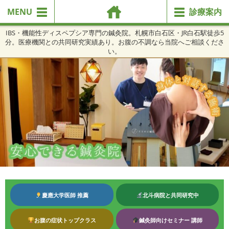
MENU
診療案内
IBS・機能性ディスペプシア専門の鍼灸院。札幌市白石区・JR白石駅徒歩5
分。医療機関との共同研究実績あり。お腹の不調なら当院へご相談くださ
い。
慶應大学医師 推薦
北斗病院と共同研究中
お腹の症状トップクラス
鍼灸師向けセミナー 講師