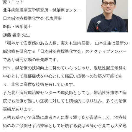
療ユニット
北斗病院腫瘍医学研究所・鍼治療センター
日本鍼治療標準化学会 代表理事
医師・医学博士
加藤 容崇 先生
『穏やかで安定感のある人柄、実力も道内屈指』 山本先生は最新の
鍼治療を研究する『日本鍼治療標準化学会』のアクティブメンバー
であり研究活動の最先鋒です。
日々、鍼治療の技術向上に努めていらっしゃり、過敏性腸症候群を
中心として腹部症状を中心として幅広い症状への対応が可能であ
り、非常に高度な技術を有しています。
また北斗病院鍼治療センターの鍼灸師としても、難治性疼痛等の病
院でも治療が難しい症状に対しても積極的に取り組み、多くの治療
実績があります。
人柄も穏やかで真摯に患者さんに寄り添う姿が素晴らしく、治療技
術のみに傾倒せず治療家として研鑽する姿は医師から見ても大変勉