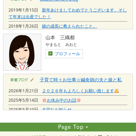
ほしい鍼灸の話
2019年1月15日
新年あけましておめでとうございます。そし
2018年6月18日
不登校の原因にもなるお腹の症状(下痢・腹
て年末は出産でした！
痛・吐き気)
2018年1月26日
娘の成長に教えられたこと。
2018年6月6日
片側のこめかみがズキンズキン脈打つように
2017年12月5日
札幌でもインフルエンザの流行がはじまりま
山本 三織都
痛い！片頭痛の原因と治療法
した！
やまもと みおと
2018年5月24日
前に進むだけが医療じゃない！古いやり方が
2017年12月4日
日本ハムファイターズ清宮選手は２１番に決
プロフィール
最先端を上回る可能性
定！！
2017年10月16日
妻が体調を崩すと家の機能が崩壊しちゃう
件
子育て時々お仕事☆鍼灸師の夫と娘と私
2026年1月21日
２０２６年もよろしくお願い致します
2025年5月14日
お休み中のお話
2025年5月10日
大切なお知らせ
2025年1月4日
明けましておめでとうございます
2024年12月28日
今年もありがとうございました