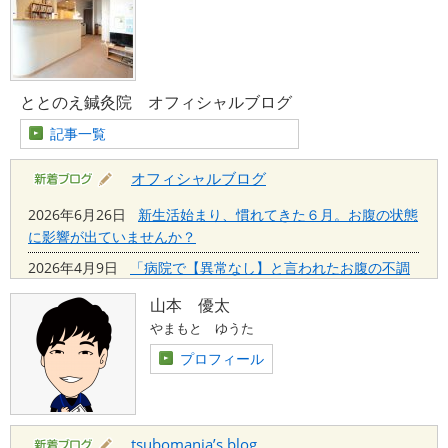
2025年8月13日
登校前の腹痛 過敏性腸症候群の症例を追加しました。
2025年3月1日
ととのえ鍼灸院 オフィシャルブログ
3月のお知らせ
記事一覧
2025年1月4日
新年あけましておめでとうございます
オフィシャルブログ
2024年8月1日
2026年6月26日
新生活始まり、慣れてきた６月。お腹の状態
に影響が出ていませんか？
8月のお知らせ
2026年4月9日
「病院で【異常なし】と言われたお腹の不調
2024年5月14日
の正体」
山本 優太
予約システムの変更のお知らせ
2025年11月6日
感染症が怖いこの季節は腸活が大切！
やまもと ゆうた
2025年10月10日
【過敏性腸症候群(IBS)に悩む方へ】
プロフィール
2025年6月12日
過敏性腸症候群（IBS）と鍼灸治療
2019年12月5日
過敏性腸症候群に鍼療法は有効か？
tsubomania’s blog
2019年1月4日
鍼灸の力を「信じていない」鍼灸師に知って