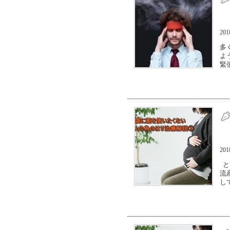
20
多
よ
緊
20
と
流
し