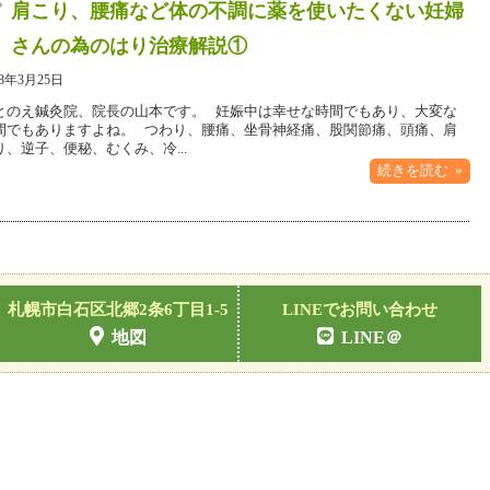
肩こり、腰痛など体の不調に薬を使いたくない妊婦
さんの為のはり治療解説①
18年3月25日
とのえ鍼灸院、院長の山本です。 妊娠中は幸せな時間でもあり、大変な
間でもありますよね。 つわり、腰痛、坐骨神経痛、股関節痛、頭痛、肩
り、逆子、便秘、むくみ、冷...
続きを読む »
札幌市白石区北郷2条6丁目1-5
LINEでお問い合わせ
地図
LINE＠