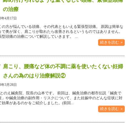
締め付けられるような重ぐるしい頭痛、緊張型頭痛
の治療
18年4月17日
くの方が悩んでいる頭痛、その代表ともいえる緊張型頭痛。 原因は簡単な
うで奥が深く、肩こりが取れたら改善されるというものではありません。
張型頭痛の治療について解説していきます。 ...
続きを読む »
肩こり、腰痛など体の不調に薬を使いたくない妊婦
さんの為のはり治療解説②
18年3月28日
とのえ鍼灸院、院長の山本です。 前回は、鍼灸治療の都市伝説「鍼灸で
産」や鍼灸治療の副作用・リスクについて、また妊娠中のどんな症状に対
て効果があるのかをご紹介しました。(前回...
続きを読む »