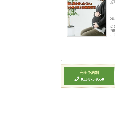
20
と
時
こ
完全予約制
011-875-9550