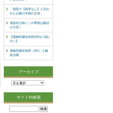
「病院で【異常なし】と言わ
れたお腹の不調の正体」
感染症が怖いこの季節は腸活
が大切！
【過敏性腸症候群(IBS)に悩む
方へ】
過敏性腸症候群（IBS）と鍼
灸治療
アーカイブ
サイト内検索