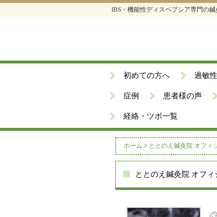
IBS・機能性ディスペプシア専門の
初めての方へ
過敏
症例
患者様の声
経絡・ツボ一覧
ホーム
>
ととのえ鍼灸院 オフィ
ととのえ鍼灸院 オフィ