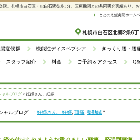
鍼灸院。札幌市白石区・JR白石駅徒歩5分。医療機関との共同研究実績あり。
ととのえ鍼灸院ホーム
性腸症候群
機能性ディスペプシア
ぎっくり腰・腰
スタッフ紹介
料金
ご予約＆アクセス
Q
シャルブログ
>
妊婦さん、妊娠
シャルブログ "
妊婦さん、妊娠
,
頭痛
,
整動鍼
"