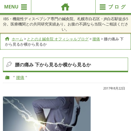
MENU
ブログ
IBS・機能性ディスペプシア専門の鍼灸院。札幌市白石区・JR白石駅徒歩5
分。医療機関との共同研究実績あり。お腹の不調なら当院へご相談くださ
い。
ホーム
>
ととのえ鍼灸院 オフィシャルブログ
>
腰痛
>
腰の痛み 下
から見るか横から見るか
腰の痛み 下から見るか横から見るか
"
腰痛
"
2017年8月22日