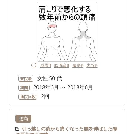
威霊R
膀胱兪R
養老R
内谷R
女性
50 代
来院者
2018年6月 ～ 2018年6月
期間
2回
通院回数
腰痛
引っ越しの後から痛くなった腰を伸ばした際