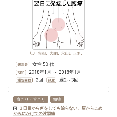
豊隆L
大腰L
承山L
玉陽L
女性
50 代
来院者
2018年1月 ～ 2018年1月
期間
2回
週2～3回
通院回数
頻度
肩こり・首こり
頭痛
３日目から何をしても治らない、眉からこめ
かみにかけての片頭痛