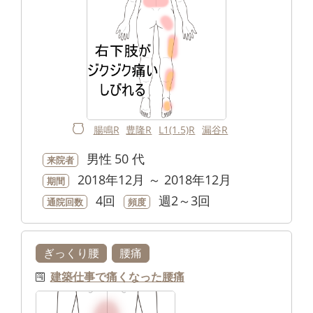
腸鳴R
豊隆R
L1(1.5)R
漏谷R
男性
50 代
来院者
2018年12月 ～ 2018年12月
期間
4回
週2～3回
通院回数
頻度
ぎっくり腰
腰痛
建築仕事で痛くなった腰痛