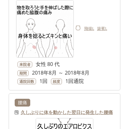
飛揚L
築賓L
女性
80 代
来院者
2018年8月 ～ 2018年8月
期間
1回
1回通院
通院回数
頻度
腰痛
久しぶりに体を動かした翌日に発生した腰痛