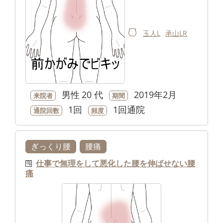
玉人L
承山LR
男性
20 代
2019年2月
来院者
期間
1回
1回通院
通院回数
頻度
ぎっくり腰
腰痛
仕事で無理をして悪化した腰を伸ばせない腰
痛