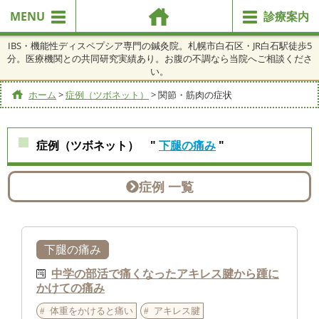
MENU
診療案内
IBS・機能性ディスペプシア専門の鍼灸院。札幌市白石区・JR白石駅徒歩5
分。医療機関との共同研究実績あり。お腹の不調なら当院へご相談くださ
い。
ホーム
>
症例（ツボネット）
>
関節・筋肉の症状
症例（ツボネット） "
下腿の痛み
"
症例 一覧
下腿の痛み
中学の部活で痛くなったアキレス腱から踵に
かけての痛み
体重をかけると痛い
アキレス腱