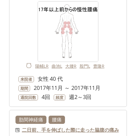
陽輔LR
曲池L
大腰R
殷門L
豊隆R
女性
40 代
来院者
2017年11月 ～ 2017年11月
期間
4回
週2～3回
通院回数
頻度
肋間神経痛
腰痛
二日前、手を伸ばした際に走った脇腹の痛み