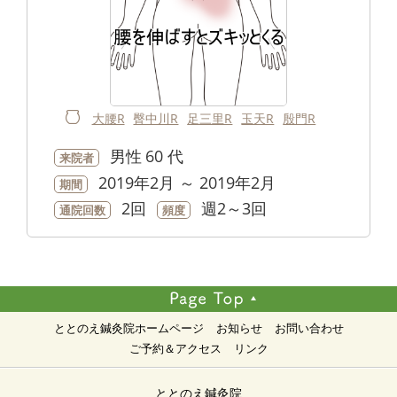
大腰R
臀中川R
足三里R
玉天R
殷門R
男性
60 代
来院者
2019年2月 ～ 2019年2月
期間
2回
週2～3回
通院回数
頻度
ととのえ鍼灸院ホームページ
お知らせ
お問い合わせ
ご予約＆アクセス
リンク
ととのえ鍼灸院