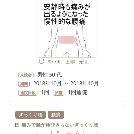
臀中川L
上髎L
元瑠L
男性
50 代
来院者
2018年10月 ～ 2018年10月
期間
1回
1回通院
通院回数
頻度
ぎっくり腰
腰痛
痛みで腰が伸びきらないぎっくり腰