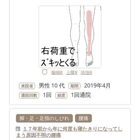
腸鳴R
上髎R
項強R
男性
10 代
2019年4月
来院者
期間
1回
1回通院
通院回数
頻度
脚・足・足指のしびれ
腰痛
１７年前から年に何度も寝たきりになってし
まう原因不明の腰痛