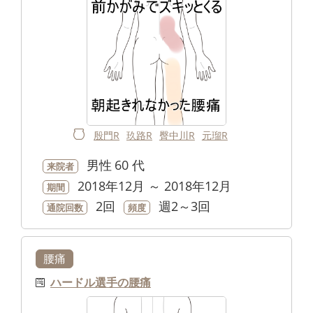
殷門R
玖路R
臀中川R
元瑠R
男性
60 代
来院者
2018年12月 ～ 2018年12月
期間
2回
週2～3回
通院回数
頻度
腰痛
ハードル選手の腰痛