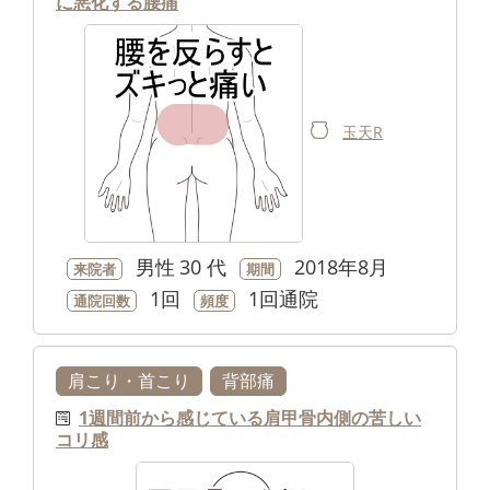
に悪化する腰痛
玉天R
男性
30 代
2018年8月
来院者
期間
1回
1回通院
通院回数
頻度
肩こり・首こり
背部痛
1週間前から感じている肩甲骨内側の苦しい
コリ感