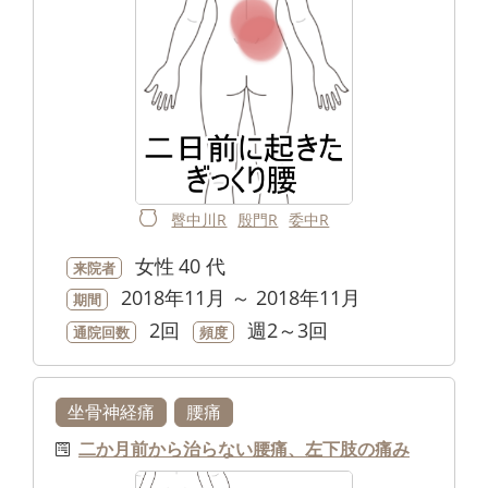
臀中川R
殷門R
委中R
女性
40 代
来院者
2018年11月 ～ 2018年11月
期間
2回
週2～3回
通院回数
頻度
坐骨神経痛
腰痛
二か月前から治らない腰痛、左下肢の痛み