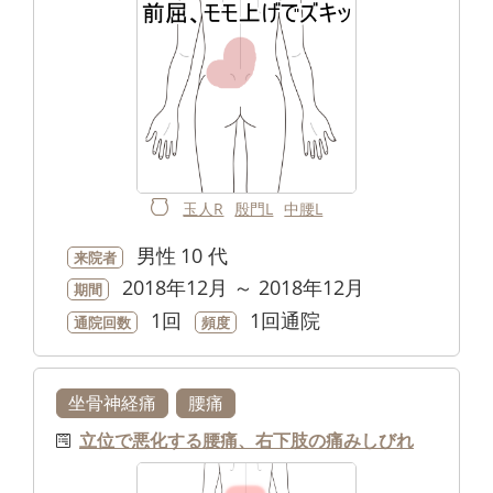
玉人R
殷門L
中腰L
男性
10 代
来院者
2018年12月 ～ 2018年12月
期間
1回
1回通院
通院回数
頻度
坐骨神経痛
腰痛
立位で悪化する腰痛、右下肢の痛みしびれ