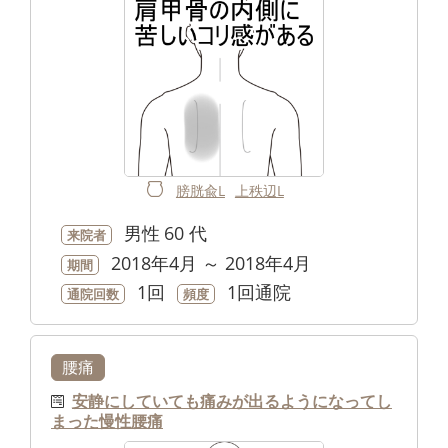
膀胱兪L
上秩辺L
男性
60 代
来院者
2018年4月 ～ 2018年4月
期間
1回
1回通院
通院回数
頻度
腰痛
安静にしていても痛みが出るようになってし
まった慢性腰痛