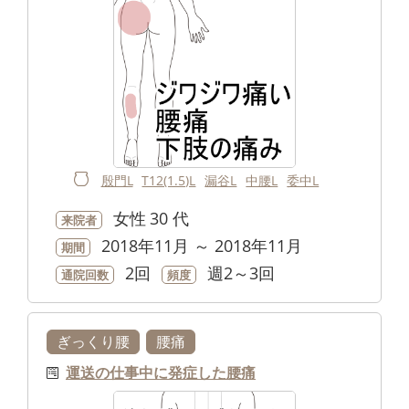
殷門L
T12(1.5)L
漏谷L
中腰L
委中L
女性
30 代
来院者
2018年11月 ～ 2018年11月
期間
2回
週2～3回
通院回数
頻度
ぎっくり腰
腰痛
運送の仕事中に発症した腰痛