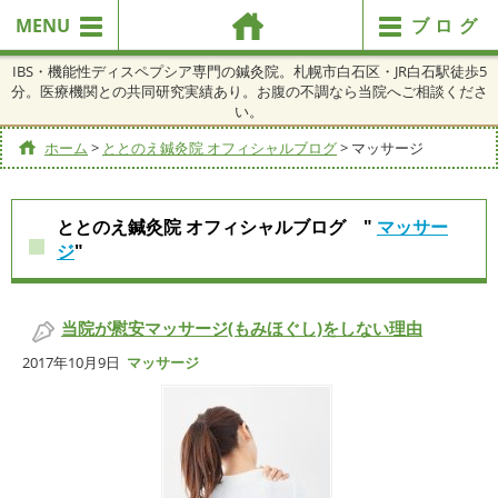
MENU
ブログ
IBS・機能性ディスペプシア専門の鍼灸院。札幌市白石区・JR白石駅徒歩5
分。医療機関との共同研究実績あり。お腹の不調なら当院へご相談くださ
い。
ホーム
>
ととのえ鍼灸院 オフィシャルブログ
>
マッサージ
ととのえ鍼灸院 オフィシャルブログ "
マッサー
ジ
"
当院が慰安マッサージ(もみほぐし)をしない理由
2017年10月9日
マッサージ