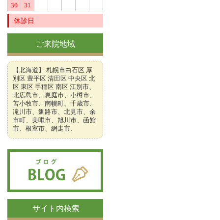
30
31
休診日
ご来院地域
【北海道】 札幌市白石区 厚
別区 豊平区 清田区 中央区 北
区 東区 手稲区 南区 江別市、
北広島市、恵庭市、小樽市、
苫小牧市、南幌町、千歳市、
滝川市、釧路市、北見市、余
市町、美唄市、旭川市、函館
市、根室市、網走市、
サイト内検索