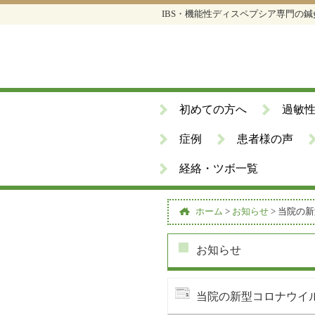
IBS・機能性ディスペプシア専門の
初めての方へ
過敏
症例
患者様の声
経絡・ツボ一覧
ホーム
>
お知らせ
>
当院の新
お知らせ
当院の新型コロナウイ