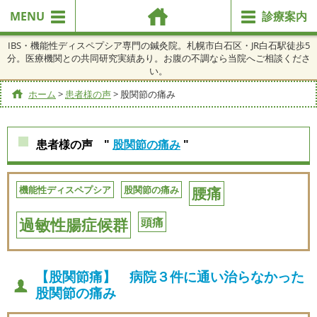
MENU
診療案内
IBS・機能性ディスペプシア専門の鍼灸院。札幌市白石区・JR白石駅徒歩5
分。医療機関との共同研究実績あり。お腹の不調なら当院へご相談くださ
い。
ホーム
>
患者様の声
>
股関節の痛み
患者様の声 "
股関節の痛み
"
機能性ディスペプシア
股関節の痛み
腰痛
過敏性腸症候群
頭痛
【股関節痛】 病院３件に通い治らなかった
股関節の痛み