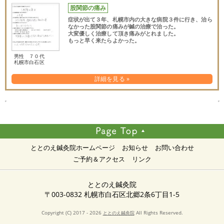
股関節の痛み
症状が出て３年、札幌市内の大きな病院３件に行き、治ら
なかった股関節の痛みが鍼の治療で治った。
大変優しく治療して頂き痛みがとれました。
もっと早く来たらよかった。
男性 ７０代
札幌市白石区
詳細を見る »
ととのえ鍼灸院ホームページ
お知らせ
お問い合わせ
ご予約＆アクセス
リンク
ととのえ鍼灸院
〒003-0832 札幌市白石区北郷2条6丁目1-5
Copyright (C) 2017 - 2026
All Rights Reserved.
ととのえ鍼灸院